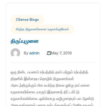
CSense Blogs
சிறந்த நிறுவனங்களை உருவாக்குவோம்
திருப்புமுனை
By
admin
May 7, 2019
ஒரு நீண்ட பயணம் உற்பத்தித் தரம் மற்றும் உற்பத்தித்
திறனில் இன்றைய தொழில் நிறுவனங்கள்
அடைந்திருக்கும் மிக உயர்ந்த நிலை ஓரிரு நாட்களை
உருவாகவில்லை. யாரும் இதனைத் திட்டமிட்டு
உருவாக்கவில்லை. ஒவ்வொரு வழிமுறையும் பல ஆண்டு
அனுபவங்களால் பலரது நஷ்டங்களுக்குப் பிறகே வடிவம்