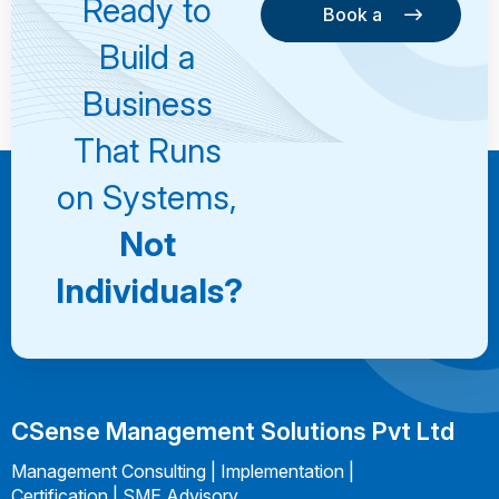
Ready to
Book a
Consultation
Book a
Build a
Consultation
Business
That Runs
on Systems,
Not
Individuals?
CSense Management Solutions Pvt Ltd
Management Consulting | Implementation |
Certification | SME Advisory