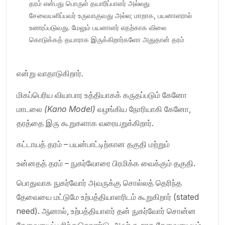
தரம் என்பது பொருள் தயாரிப்பாளர் அல்லது
சேவையளிப்பவர் உருவாகுவது அல்ல; மாறாக, பயனாளரால்
உணரப்படுவது. மேலும் பயனாளர் எதற்காக விலை
கொடுக்கத் தயாராக இருக்கிறார்களோ அதுதான் தரம்
என்று வாதாடுகிறார்.
மிகப்பெரிய வியாபார உத்தியாகக் கருதப்படும் கேனோ
மாடலை
(Kano Model)
வழங்கிய நோரியாகி கேனோ,
தரத்தை இரு கூறுகளாக வரையறுக்கிறார்.
கட்டாயத் தரம் – பயன்பாட்டிற்கான தகுதி மற்றும்
உன்னதத் தரம் – நுகர்வோரை பிரமிக்க வைக்கும் தகுதி.
பொதுவாக நுகர்வோர் அவருக்கு சொல்லத் தெரிந்த
தேவையை மட்டுமே உற்பத்தியாளரிடம் கூறுகிறார் (stated
need). ஆனால், உற்பத்தியாளர் தன் நுகர்வோர் சொன்ன
தேவையைப் புரிந்துகொண்டு, அவர் கூறாத தேவையையும்