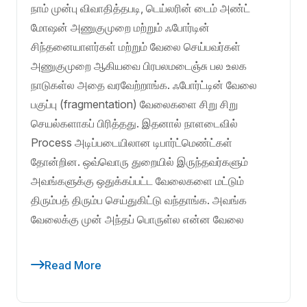
நாம் முன்பு விவாதித்தபடி, டெய்லரின் டைம் அண்ட்
மோஷன் அணுகுமுறை மற்றும் ஃபோர்டின்
சிந்தனையாளர்கள் மற்றும் வேலை செய்பவர்கள்
அணுகுமுறை ஆகியவை பிரபலமடைஞ்சு பல உலக
நாடுகள்ல அதை வரவேற்றாங்க. ஃபோர்ட்டின் வேலை
பகுப்பு (fragmentation) வேலைகளை சிறு சிறு
செயல்களாகப் பிரித்தது. இதனால் நாளடைவில்
Process அடிப்படையிலான டிபார்ட்மெண்ட்கள்
தோன்றின. ஒவ்வொரு துறையில் இருந்தவர்களும்
அவங்களுக்கு ஒதுக்கப்பட்ட வேலைகளை மட்டும்
திரும்பத் திரும்ப செய்துகிட்டு வந்தாங்க. அவங்க
வேலைக்கு முன் அந்தப் பொருள்ல என்ன வேலை
Read More