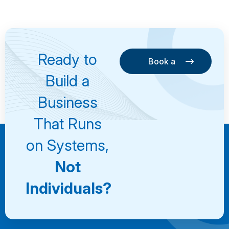
Ready to
Book a
Consultation
Book a
Build a
Consultation
Business
That Runs
on Systems,
Not
Individuals?