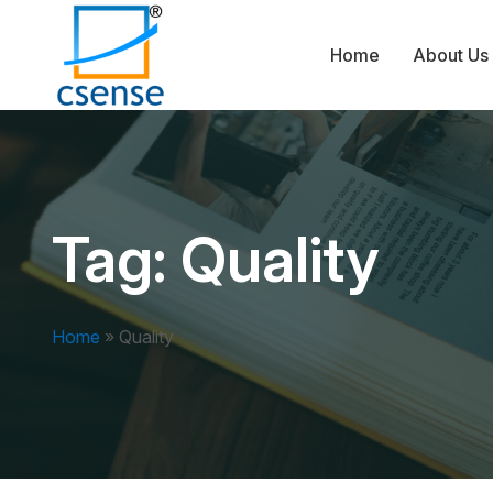
Home
About Us
Tag:
Quality
Home
»
Quality