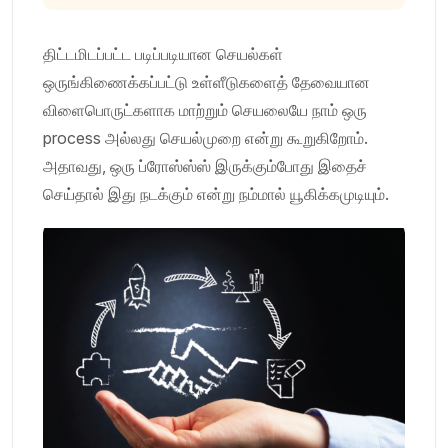
திட்டமிடப்பட்ட படிப்படியான செயல்கள்
ஒருங்கிணைக்கப்பட்டு உள்ளீடுகளைத் தேவையான
விளைபொருட்களாக மாற்றும் செயலையே நாம் ஒரு
process அல்லது செயல்முறை என்று கூறுகிறோம்.
அதாவது, ஒரு ப்ரோஸ்ஸ்ஸ் இருக்கும்போது இதைச்
செய்தால் இது நடக்கும் என்று நம்மால் யூகிக்கமுடியும்.