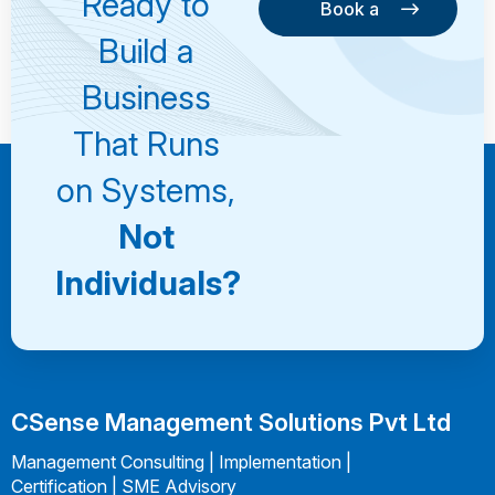
Ready to
Book a
Consultation
Book a
Build a
Consultation
Business
That Runs
on Systems,
Not
Individuals?
CSense Management Solutions Pvt Ltd
Management Consulting | Implementation |
Certification | SME Advisory