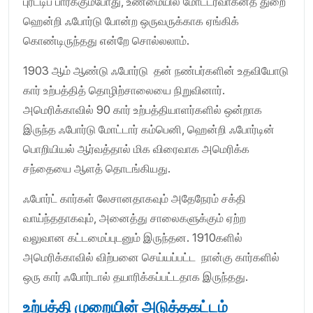
புரட்டிப் பார்க்கும்போது, உண்மையில் மோட்டர்வாகனத் துறை
ஹென்றி ஃபோர்டு போன்ற ஒருவருக்காக ஏங்கிக்
கொண்டிருந்தது என்றே சொல்லலாம்.
1903 ஆம் ஆண்டு ஃபோர்டு தன் நண்பர்களின் உதவியோடு
கார் உற்பத்தித் தொழிற்சாலையை நிறுவினார்.
அமெரிக்காவில் 90 கார் உற்பத்தியாளர்களில் ஒன்றாக
இருந்த ஃபோர்டு மோட்டார் கம்பெனி, ஹென்றி ஃபோர்டின்
பொறியியல் ஆர்வத்தால் மிக விரைவாக அமெரிக்க
சந்தையை ஆளத் தொடங்கியது.
ஃபோர்ட் கார்கள் லேசானதாகவும் அதேநேரம் சக்தி
வாய்ந்ததாகவும், அனைத்து சாலைகளுக்கும் ஏற்ற
வலுவான கட்டமைப்புடனும் இருந்தன. 1910களில்
அமெரிக்காவில் விற்பனை செய்யப்பட்ட நான்கு கார்களில்
ஒரு கார் ஃபோர்டால் தயாரிக்கப்பட்டதாக இருந்தது.
உற்பத்தி முறையின் அடுத்தகட்டம்