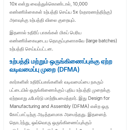
10x என்று வைத்துக்கொண்டால், 10,000
எண்ணிக்கைகள் உற்பத்தி செய்ய 5x (உதாரணத்திற்கு)
அளவுக்கு உற்பத்தி விலை குறையும்.
இதனால் உதிரிப் பாகங்கள் மிகப் பெரிய
எண்ணிக்கையுடைய தொகுப்புகளாகவே (large batches)
உற்பத்தி செய்யப்பட்டன.
உற்பத்தி மற்றும் ஒருங்கிணைப்புக்கு ஏற்ற
வடிவமைப்பு முறை (DFMA)
கார்களின் உதிரிப்பகங்களின் வடிவமைப்பை நகரும்
பட்டையில் ஒருங்கிணைக்கும் புதிய உற்பத்தி முறைக்கு
ஏற்றவாறு ஃபோர்டு மாற்றியமைத்தார். இது Design for
Manufacturing and Assembly (DFMA) என்ற ஒரு
கோட்பாட்டிற்கு அடித்தளமாக அமைந்தது. இதனைத்
தொடர்ந்து, ஒவ்வொரு ஒருங்கிணைப்புக்கும்