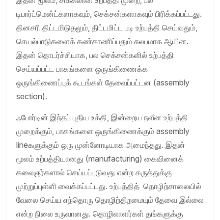
டிபார்ட்மென்ட்களாகவும், செக்சன்களாகவும் பிரிக்கப்பட்டது.
தினசரி திட்டமிடுதலும், திட்டமிட்ட படி உற்பத்தி செய்வதும்,
செயல்பாடுகளைக் கண்காணிப்பதும் சுலபமாக ஆயின.
இதன் தொடர்ச்சியாக, பல செக்சன்களில் உற்பத்தி
செய்யப்பட்ட பாகங்களை ஒருங்கிணைக்க
ஒருங்கிணைப்புக் கூடங்கள் தேவைப்பட்டன (assembly
section).
ஃபோர்டின் இந்தப் புதிய உக்தி, இன்றைய நவீன உற்பத்தி
முறைக்கும், பாகங்களை ஒருங்கிணைக்கும் assembly
lineகளுக்கும் ஒரு முன்னோடியாக அமைந்தது. இதன்
மூலம் உற்பத்தியானது (manufacturing) கைவினைக்
கலைஞர்களால் செய்யப்படுவது என்ற கருத்துக்கு
முற்றுப்புள்ளி வைக்கப்பட்டது. உற்பத்தித் தொழிற்சாலையில்
வேலை செய்ய எந்தொரு தொழிற்திறமையும் தேவை இல்லை
என்ற நிலை உருவானது. தொழிலாளர்கள் தங்களுக்கு