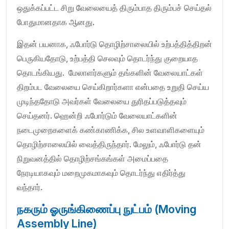
ஒதுக்கப்பட்ட சிறு வேலையைத் திரும்பாத திரும்பச் செய்தல்
போதுமானதாக ஆனது.
இதன் பயனாக, ஃபோர்டு தொழிற்சாலையில் உற்பத்தித்திறன்
பெருகியதோடு, உற்பத்தி செலவும் தொடர்ந்து குறையாத
தொடங்கியது. மேலாளர்களும் தங்களின் வேலையாட்கள்
திறம்பட வேலையை செய்கிறார்களா என்பதை உறுதி செய்ய
முடிந்ததோடு அவர்கள் வேலையை துரிதப்படுத்தவும்
செய்தனர். ஹென்றி ஃபோர்டும் வேலையாட்களின்
நடைமுறைகளைக் கண்காணிக்க, சில உளவாளிகளையும்
தொழிற்சாலையில் வைத்திருந்தார். மேலும், ஃபோர்டு தன்
நிறுவனத்தில் தொழிற்சங்கங்கள் அமைப்பதை
நேரடியாகவும் மறைமுகமாகவும் தொடர்ந்து எதிர்த்து
வந்தார்.
நகரும் ஓருங்கிணைப்பு நுட்பம் (Moving
Assembly Line)