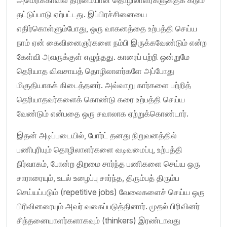
தட்டுப்பாடு ஏற்பட்டது. இப்பிரச்சினையை
எதிர்கொள்ளும்போது, ஒரு வாகனத்தை உற்பத்தி செய்ய
நாம் ஏன் கைவினைஞர்களை நம்பி இருக்கவேண்டும் என்ற
கேள்வி அவருக்குள் எழுந்தது. காரைப் பற்றி ஒன்றுமே
தெரியாத விவசாயத் தொழிலாளர்களே அப்போது
மிகுதியாகக் கிடைத்தனர். அவ்வாறு கார்களை பற்றித்
தெரியாதவர்களைக் கொண்டு கரை உற்பத்தி செய்ய
வேண்டும் என்பதை ஒரு சவாலாக ஏற்றுக்கொண்டார்.
இதன் அடிப்படையில், போர்ட் தனது நிறுவனத்தில்
பணிபுரியும் தொழிலாளர்களை வடிவமைப்பு, உற்பத்தி
நிர்வாகம், போன்ற திறமை சார்ந்த பணிகளை செய்ய ஒரு
சாராரையும், உடல் உழைப்பு சார்ந்த, திரும்பத் திரும்ப
செய்யப்படும் (repetitive jobs) வேலைகளைச் செய்ய ஒரு
பிரிவினரையும் அவர் வகைப்படுத்தினார். முதல் பிரிவினர்
சிந்தனையாளர்களாகவும் (thinkers) இரண்டாவது