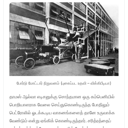
போர்டு மோட்டார் நிறுவனம் (புகைப்பட உதவி – விக்கிபீடியா)
தாமஸ் ஆல்வா எடிசனுக்கு சொந்தமான ஒரு கம்பெனியில்
பொறியாளராக வேலை செய்துகொண்டிருந்த போதிலும்
பெட்ரோலில் ஓடக்கூடிய வாகனங்களைத் தானே உருவாக்க
வேண்டும் என்று ஏங்கிக் கொண்டிருந்தார். சரித்ரத்தைப்