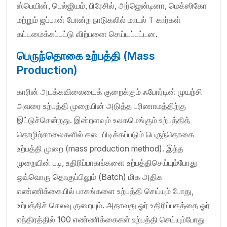
ஸ்பெயின், பெல்ஜியம், பிரேசில், அர்ஜென்டினா, மெக்ஸிகோ
மற்றும் ஜப்பான் போன்ற நாடுகலில் மாடல் T கார்கள்
கட்டமைக்கப்பட்டு விற்பனை செய்யப்பட்டன.
பெருந்தொகை உற்பத்தி (Mass
Production)
காரின் அடக்கவிலையைக் குறைக்கும் ஃபோர்டின் முயற்சி
அவரை உற்பத்தி முறையின் அடுத்த பரிணாமத்திற்கு
இட்டுச்சென்றது. இன்றளவும் உலகமெங்கும் உற்பத்தித்
தொழிற்சாலைகளில் கடைபிடிக்கப்படும் பெருந்தொகை
உற்பத்தி முறை (mass production method). இந்த
முறையின் படி, உதிரிப்பாகங்களை உற்பத்திசெய்யும்போது
ஒவ்வொரு தொகுப்பிலும் (Batch) மிக அதிக
எண்ணிக்கையில் பாகங்களை உற்பத்தி செய்யும் போது,
உற்பத்திச் செலவு குறையும். அதாவது ஓர் உதிரிப்பகத்தை ஓர்
எந்திரத்தில் 100 எண்ணிக்கைகள் உற்பத்தி செய்யும்போது