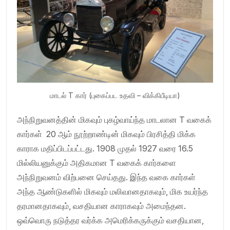
மாடல் T கார் (புகைப்பட உதவி – விக்கிபீடியா)
அந்நிறுவனத்தின் மிகவும் புகழ்வாய்ந்த மாடலான T வகைக்
கார்கள் 20 ஆம் நூற்றாண்டின் மிகவும் பிரசித்தி மிக்க
காராக மதிப்பிடப்பட்டது. 1908 முதல் 1927 வரை 16.5
மில்லியனுக்கும் அதிகமான T வகைக் கார்களை
அந்நிறுவனம் விற்பனை செய்தது. இந்த வகை கார்கள்
அந்த ஆண்டுகளில் மிகவும் மலிவானதாகவும், மிக உயர்ந்த
தரமானதாகவும், வசதியான காராகவும் அமைந்தன.
ஒவ்வொரு நடுத்தர வர்க்க அமெரிக்கருக்கும் வசதியான,