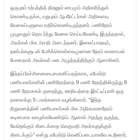
ஒருபுறம் உற்பத்தித் திறனும் லாபமும் அதிகரித்துக்
கொண்டிருக்க, மறுபுறம் ஆபரேட்டர்கள் அதிகளவு
வேலைப்பளுவை எதிர்கொண்டிருந்தனர். பணிநேரம்
முழுவதும் தொடர்ந்து வேலை செய்யவேண்டி இருந்ததால்,
அவர்கள் மிக அசதி அடைந்தனர். இளைப்பாறவும்,
நண்பர்களுடன் பேசிக்கொள்ளவமுனான நேரம் காணாமல்
போனதால் அவர்கள் மன அழுத்தத்திற்கும் ஆளாகினர்.
இந்தப்பிரச்சினையைசமாளிப்பதற்காக, ஃபோர்டு
பணியாளர்களின் பணிநேரத்தை 9 மணி நேரத்திலிருந்து 8
மணி நேரமாகக் குறைத்து, ஊதியத்தை இரட்டிப்பாகி ஒரு
நாளைக்கு 5 டாலர்களாக வழங்கினார். “இந்த
நிறுவனத்தின் பணியாளர்கள் மிக அதிகமானநேரம்
கடினமாக உழைக்கவேண்டும். ஆனால் அதற்கு தகுந்த,
வேறெங்கும் கிடைக்காத வெகுமதி அவர்களுக்குக்
கிடைக்கும்” என்று ஃபோர்டு வெளிப்படையாகவே கூறினார்.