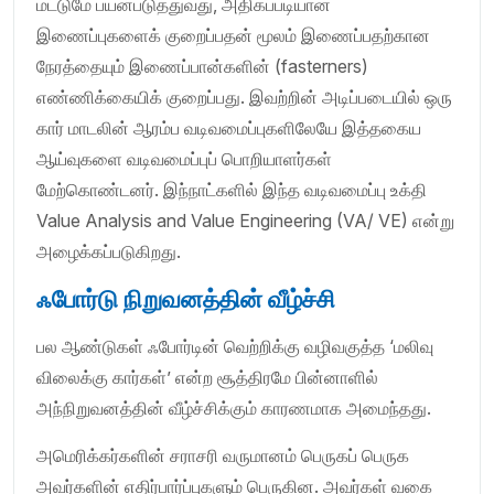
மட்டுமே பயன்படுத்துவது, அதிகப்படியான
இணைப்புகளைக் குறைப்பதன் மூலம் இணைப்பதற்கான
நேரத்தையும் இணைப்பான்களின் (fasterners)
எண்ணிக்கையிக் குறைப்பது. இவற்றின் அடிப்படையில் ஒரு
கார் மாடலின் ஆரம்ப வடிவமைப்புகளிலேயே இத்தகைய
ஆய்வுகளை வடிவமைப்புப் பொறியாளர்கள்
மேற்கொண்டனர். இந்நாட்களில் இந்த வடிவமைப்பு உக்தி
Value Analysis and Value Engineering (VA/ VE) என்று
அழைக்கப்படுகிறது.
ஃபோர்டு நிறுவனத்தின் வீழ்ச்சி
பல ஆண்டுகள் ஃபோர்டின் வெற்றிக்கு வழிவகுத்த ‘மலிவு
விலைக்கு கார்கள்’ என்ற சூத்திரமே பின்னாளில்
அந்நிறுவனத்தின் வீழ்ச்சிக்கும் காரணமாக அமைந்தது.
அமெரிக்கர்களின் சராசரி வருமானம் பெருகப் பெருக
அவர்களின் எதிர்பார்ப்புகளும் பெருகின. அவர்கள் வகை