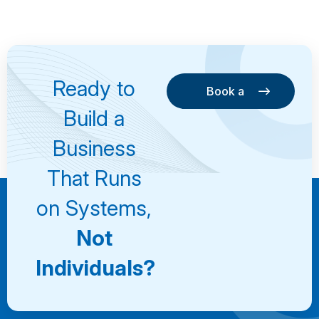
Ready to
Book a
Consultation
Book a
Build a
Consultation
Business
That Runs
on Systems,
Not
Individuals?