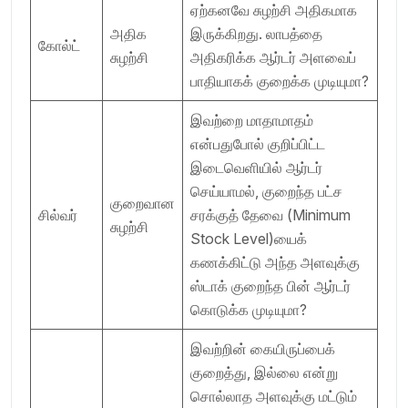
ஏற்கனவே சுழற்சி அதிகமாக
அதிக
இருக்கிறது. லாபத்தை
கோல்ட்
சுழற்சி
அதிகரிக்க ஆர்டர் அளவைப்
பாதியாகக் குறைக்க முடியுமா?
இவற்றை மாதாமாதம்
என்பதுபோல் குறிப்பிட்ட
இடைவெளியில் ஆர்டர்
செய்யாமல், குறைந்த பட்ச
குறைவான
சில்வர்
சரக்குத் தேவை (Minimum
சுழற்சி
Stock Level)யைக்
கணக்கிட்டு அந்த அளவுக்கு
ஸ்டாக் குறைந்த பின் ஆர்டர்
கொடுக்க முடியுமா?
இவற்றின் கையிருப்பைக்
குறைத்து, இல்லை என்று
சொல்லாத அளவுக்கு மட்டும்