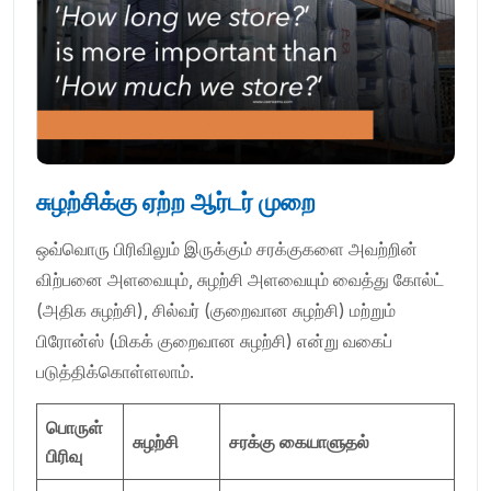
சுழற்சிக்கு ஏற்ற ஆர்டர் முறை
ஒவ்வொரு பிரிவிலும் இருக்கும் சரக்குகளை அவற்றின்
விற்பனை அளவையும், சுழற்சி அளவையும் வைத்து கோல்ட்
(அதிக சுழற்சி), சில்வர் (குறைவான சுழற்சி) மற்றும்
பிரோன்ஸ் (மிகக் குறைவான சுழற்சி) என்று வகைப்
படுத்திக்கொள்ளலாம்.
பொருள்
சுழற்சி
சரக்கு கையாளுதல்
பிரிவு