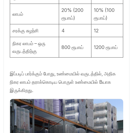
20% (200
10% (100
லாபம்
ரூபாய்)
ரூபாய்)
சரக்கு சுழற்சி
4
12
நிகர லாபம் – ஒரு
800 ரூபாய்
1200 ரூபாய்
வருடத்திற்கு
இப்படிப் பார்க்கும் போது, உண்மையில் வருடத்தில், அதிக
நிகர லாபம் தராக்கொடிய பொருள் உண்மையில் Bயாக
இருக்கிறது.