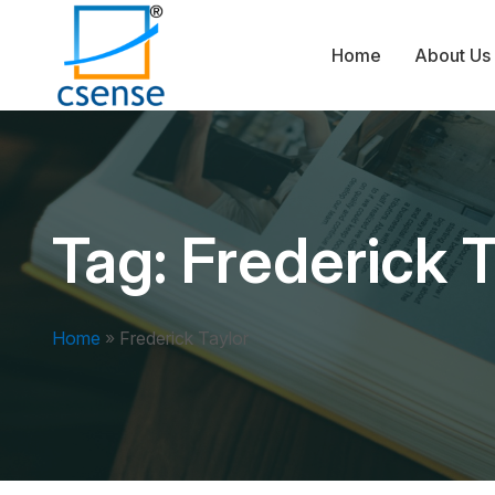
Home
About Us
Tag:
Frederick T
Home
»
Frederick Taylor