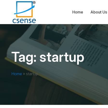
Home
About Us
Tag:
startup
Home
»
startup