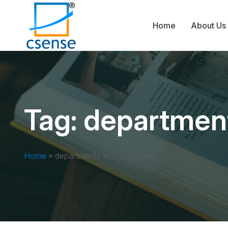
Home
About Us
Tag:
department
Home
»
departments in organisation