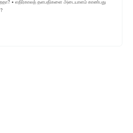
கிறதா? • எதிர்காலத் தளபதிகளை அடையாளம் காண்பது
ி?